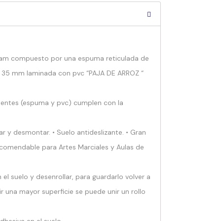
 foam compuesto por una espuma reticulada de
e 35 mm laminada con pvc “PAJA DE ARROZ “
ntes (espuma y pvc) cumplen con la
ar y desmontar. • Suelo antideslizante. • Gran
comendable para Artes Marciales y Aulas de
n el suelo y desenrollar, para guardarlo volver a
rir una mayor superficie se puede unir un rollo
dhesiva en el suelo.