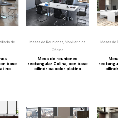
liario de
Mesas de Reuniones, Mobiliario de
Mesas de R
Oficina
nes
Mesa de reuniones
Mesa
con base
rectangular Colina, con base
rectangul
atino
cilíndrica color platino
cilínd